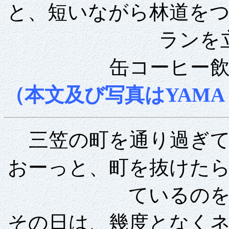
と、短いながら林道を
ランを
缶コーヒー
（本文及び写真はYAMA
三笠の町を通り過ぎ
おーっと、町を抜けた
ているの
その日は、幾度となく