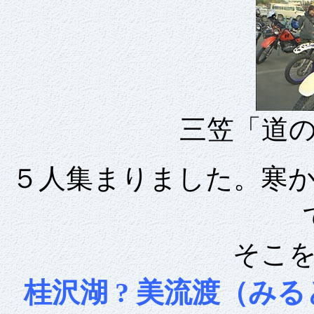
三笠「道
５人集まりました。寒
そこ
桂沢湖 ? 美流渡（みると