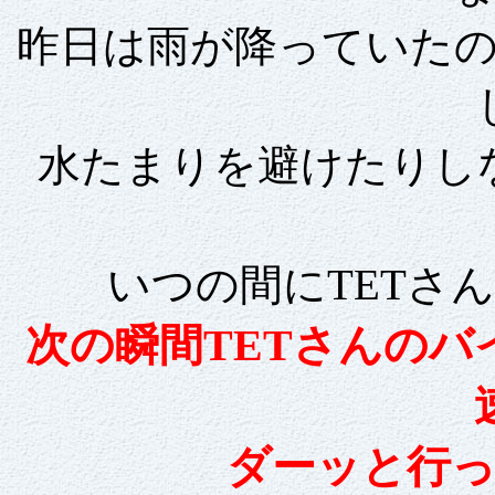
昨日は雨が降っていた
水たまりを避けたりし
いつの間にTETさ
次の瞬間TETさんの
ダーッと行