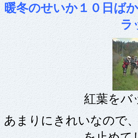
暖冬のせいか１０日ば
ラ
紅葉をバ
あまりにきれいなので
を止めて